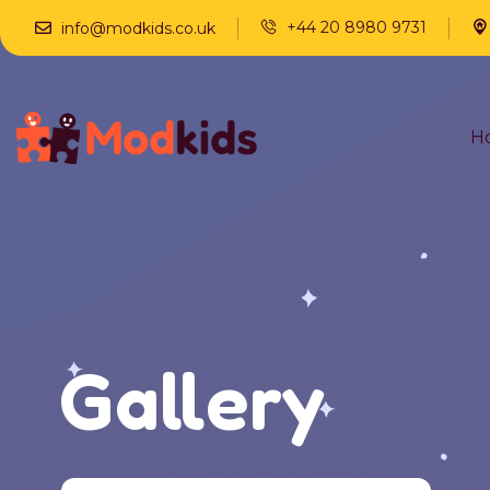
+44 20 8980 9731
info@modkids.co.uk
H
Gallery