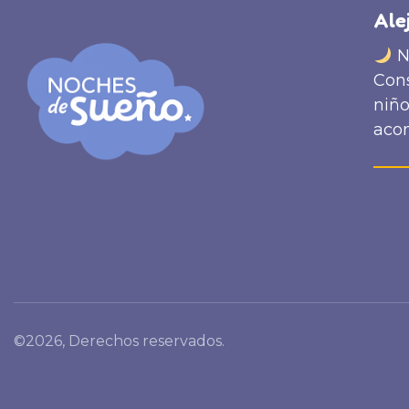
Ale
N
Cons
niño
aco
©2026, Derechos reservados.