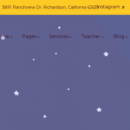
Instagram
3891 Ranchview Dr. Richardson, California 62639
ome
Pages
Services
Teacher
Blog